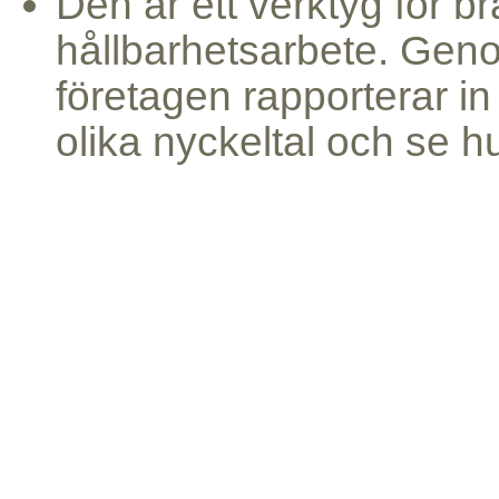
Den är ett verktyg för b
hållbarhetsarbete. Gen
företagen rapporterar i
olika nyckeltal och se h